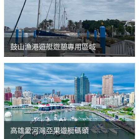
鼓山漁港遊艇遊憩專用區域
高雄愛河灣亞果遊艇碼頭