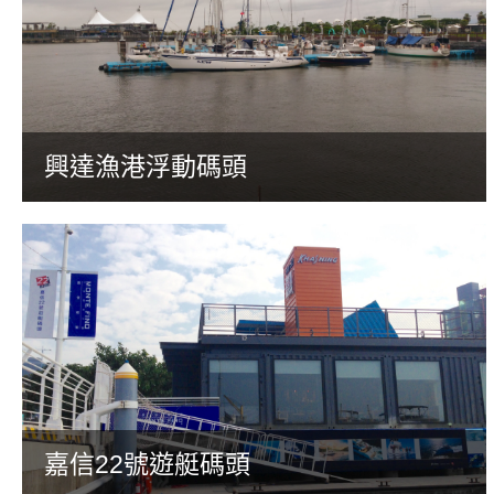
興達漁港浮動碼頭
嘉信22號遊艇碼頭