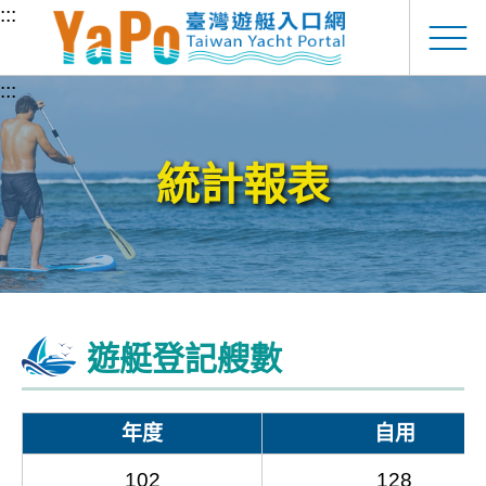
跳至主要內容
:::
:::
統計報表
遊艇登記艘數
年度
自用
102
128