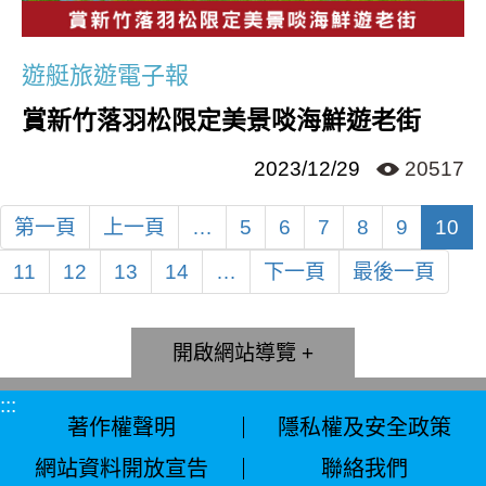
遊艇旅遊電子報
賞新竹落羽松限定美景啖海鮮遊老街
2023/12/29
20517
第一頁
…
5
6
7
8
9
10
11
12
13
14
…
最後一頁
網站導覽
:::
著作權聲明
隱私權及安全政策
網站資料開放宣告
聯絡我們