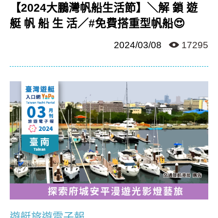
【2024大鵬灣帆船生活節】＼解 鎖 遊
艇 帆 船 生 活／#免費搭重型帆船😍
2024/03/08
17295
遊艇旅遊電子報