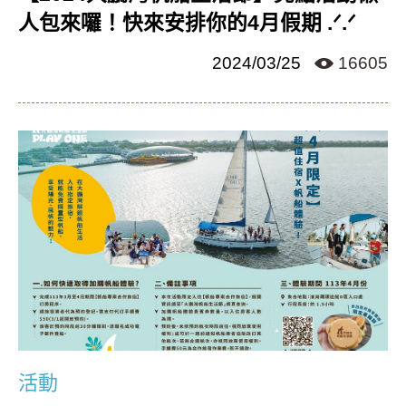
人包來囉！快來安排你的4月假期 ‪.ᐟ‪‪.ᐟ‪
2024/03/25
16605
活動