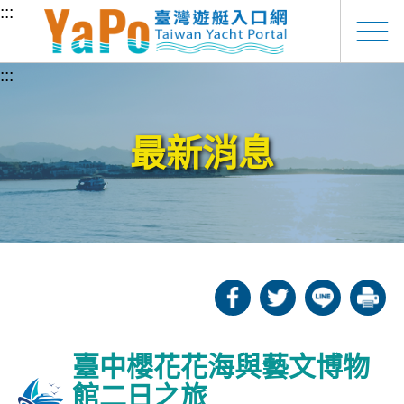
跳至主要內容
:::
:::
最新消息
臺中櫻花花海與藝文博物
館二日之旅