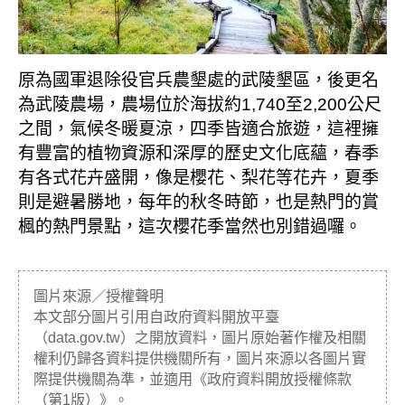
原為國軍退除役官兵農墾處的武陵墾區，後更名
為武陵農場，農場位於海拔約1,740至2,200公尺
之間，氣候冬暖夏涼，四季皆適合旅遊，這裡擁
有豐富的植物資源和深厚的歷史文化底蘊，春季
有各式花卉盛開，像是櫻花、梨花等花卉，夏季
則是避暑勝地，每年的秋冬時節，也是熱門的賞
楓的熱門景點，這次櫻花季當然也別錯過囉。
圖片來源／授權聲明
本文部分圖片引用自政府資料開放平臺
（data.gov.tw）之開放資料，圖片原始著作權及相關
權利仍歸各資料提供機關所有，圖片來源以各圖片實
際提供機關為準，並適用《政府資料開放授權條款
（第1版）》。